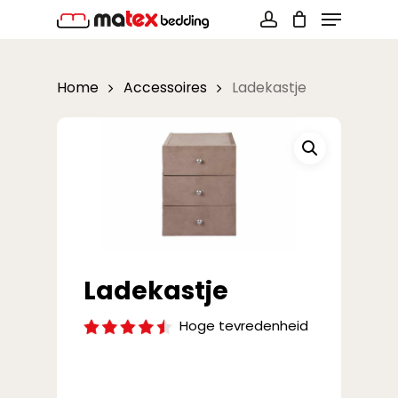
Menu
Skip
to
account
Close
main
Menu
Home
Accessoires
Ladekastje
content
Ladekastje
Hoge tevredenheid