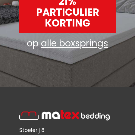
21%
PARTICULIER
KORTING
op
alle boxsprings
Stoelerij 8