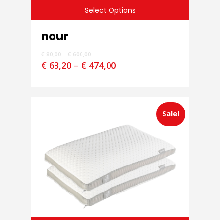
Select Options
nour
€
80,00
–
€
600,00
€
63,20
–
€
474,00
Sale!