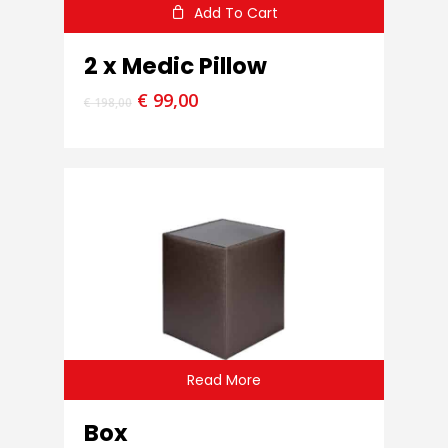
Add To Cart
2 x Medic Pillow
€
99,00
€
198,00
Read More
Box