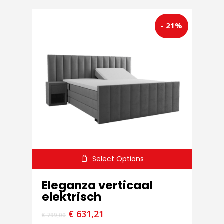
- 21%
Select Options
Eleganza verticaal
elektrisch
€
631,21
€
799,00