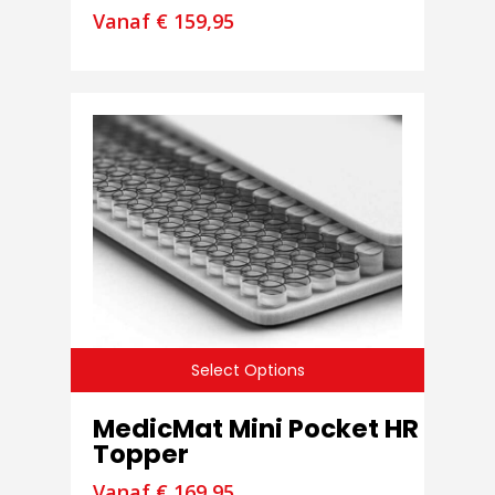
Vanaf
€
159,95
Select Options
MedicMat Mini Pocket HR
Topper
Vanaf
€
169,95